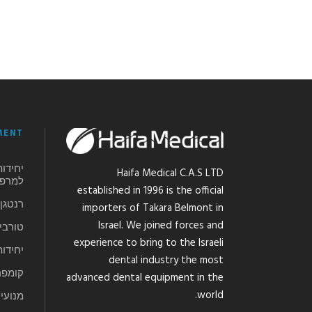
MENT
יחידות
Haifa Medical C.A.S LTD
למרפא
established in 1996 is the official
רנטגן ELMONT
importers of Takara Belmont in
Israel. We joined forces and
טורבינ
experience to bring to the Israeli
יחידו
dental industry the most
קומפר
advanced dental equipment in the
world.
מנועי