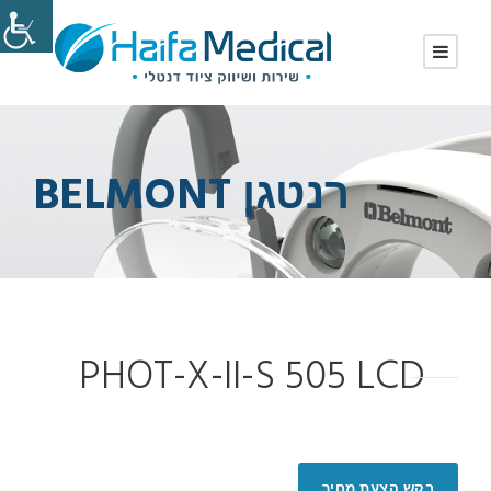
רנטגן BELMONT
PHOT-X-II-S 505 LCD
בקש הצעת מחיר